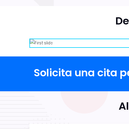
De
Previous
Next
Solicita una cita 
A