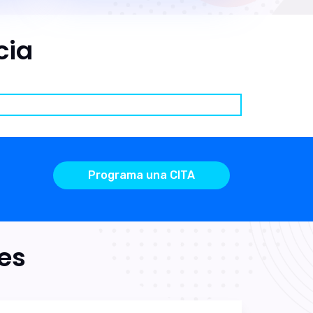
cia
Programa una CITA
es