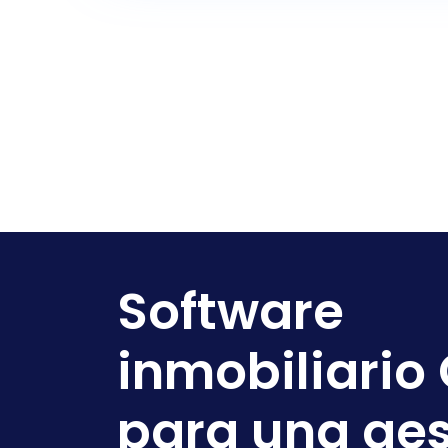
Software
inmobiliario
para una ges