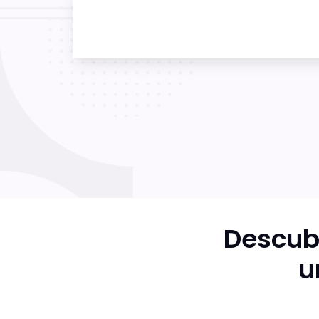
Descub
u