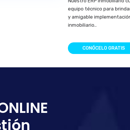
Nuestro ERP inmobiliario 
equipo técnico para brinda
y amigable implementación
inmobiliario..
CONÓCELO GRATIS
 ONLINE
tión